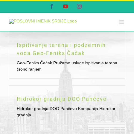
Skip
Facebook
YouTube
Instagram
to
content
Ispitivanje terena i podzemnih
voda Geo-Feniks Čačak
Geo-Feniks Čačak Pružamo usluge ispitivanja terena
(sondiranjem
Hidrokor gradnja DOO Pančevo
Hidrokor gradnja DOO Pančevo Kompanija Hidrokor
gradnja