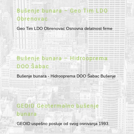
Bušenje bunara – Geo Tim LDO
Obrenovac
Geo Tim LDO Obrenovac Osnovna delatnost firme
Bušenje bunara – Hidrooprema
DOO Šabac
Bušenje bunara - Hidrooprema DOO Šabac Bušenje
GEOID Geotermalno bušenje
bunara
GEOID uspešno posluje od svog osnivanja 1993.