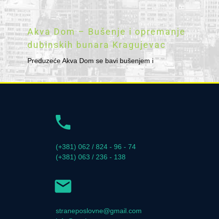
Akva Dom – Bušenje i opremanje
dubinskih bunara Kragujevac
Preduzeće Akva Dom se bavi bušenjem i
(+381) 062 / 824 - 96 - 74
(+381) 063 / 236 - 138
straneposlovne@gmail.com