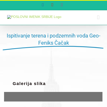
Skip
Facebook
YouTube
Instagram
to
content
Ispitivanje terena i podzemnih voda Geo-
Feniks Čačak
Galerija slika