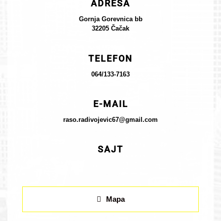
ADRESA
Gornja Gorevnica bb
32205 Čačak
TELEFON
064/133-7163
E-MAIL
raso.radivojevic67@gmail.com
SAJT
Mapa