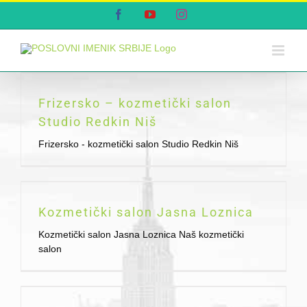
Skip
Facebook
YouTube
Instagram
to
content
Frizersko – kozmetički salon
Studio Redkin Niš
Frizersko - kozmetički salon Studio Redkin Niš
Kozmetički salon Jasna Loznica
Kozmetički salon Jasna Loznica Naš kozmetički
salon