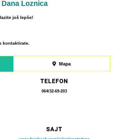
a Dana Loznica
lazite još lepše!
 kontaktirate.
Mapa
TELEFON
064/32-69-203
SAJT