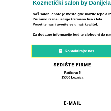
Kozmetički salon by Danijel
Naš salon lepote je mesto gde ulazite lepe a iz
Pružamo razne usluge tretmana lica i tela.
Posetite nas i uverite se u naš kvalitet.
Za dodatne informacije budite slobodni da nas
Kontaktirajte nas
SEDIŠTE FIRME
Pašićeva 5
15300 Loznica
E-MAIL