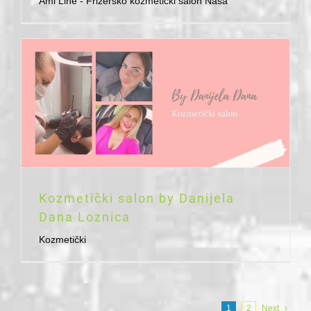
Ami Line - Frizersko kozmetički salon Naša
Kozmetički salon by Danijela
Dana Loznica
Kozmetički
1
2
Next