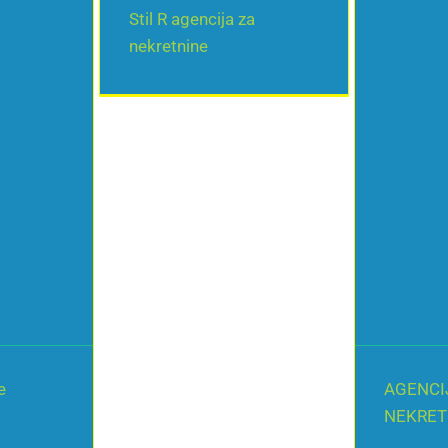
Stil R agencija za
nekretnine
e
AGENCI
NEKRET
GORNJI