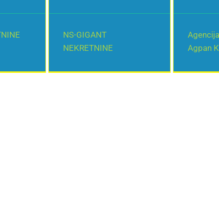
TNINE
NS-GIGANT
Agencija
NEKRETNINE
Agpan K