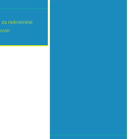
 za nekretnine
ovin