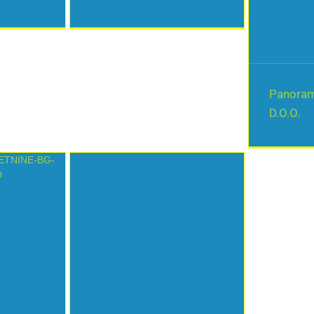
Beograd
Panoram
D.O.O.