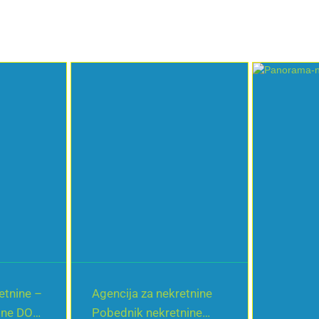
etnine –
Agencija za nekretnine
ine DOO
Pobednik nekretnine