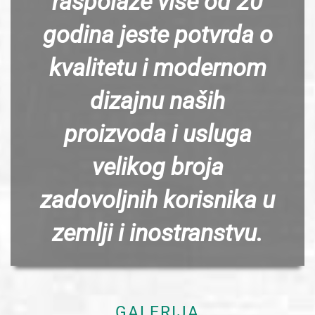
raspolaže vise od 20
godina jeste potvrda o
kvalitetu i modernom
dizajnu naših
proizvoda i usluga
velikog broja
zadovoljnih korisnika u
zemlji i inostranstvu.
GALERIJA