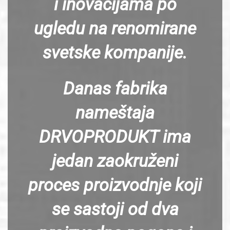
i inovacijama po
ugledu na renomirane
svetske kompanije.
Danas fabrika
nameštaja
DRVOPRODUKT ima
jedan zaokruženi
proces proizvodnje koji
se sastoji od dva