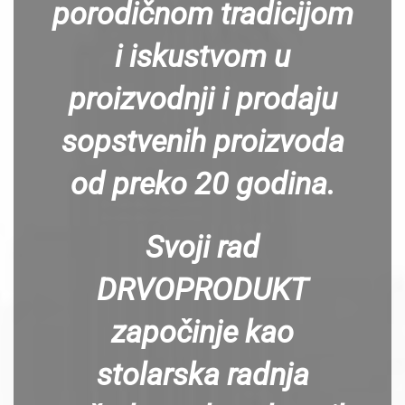
porodičnom tradicijom
i iskustvom u
proizvodnji i prodaju
sopstvenih proizvoda
od preko 20 godina.
Svoji rad
DRVOPRODUKT
započinje kao
stolarska radnja