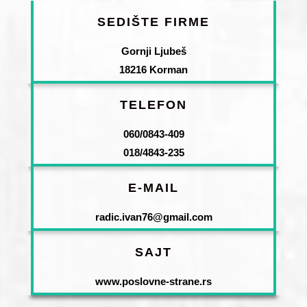
SEDIŠTE FIRME
Gornji Ljubeš
18216 Korman
TELEFON
060/0843-409
018/4843-235
E-MAIL
radic.ivan76@gmail.com
SAJT
www.poslovne-strane.rs