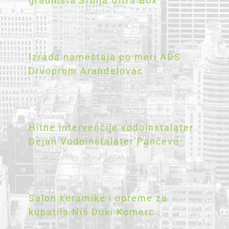
gradilišta Srbija Ultra Box
Izrada nameštaja po meri ADS
Drvoprom Aranđelovac
Hitne intervencije vodoinstalater
Dejan Vodoinstalater Pančevo
Salon keramike i opreme za
kupatila Niš Duki Komerc