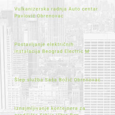
Vulkanizerska radnja Auto centar
Pavlović Obrenovac
Postavljanje električnih
instalacija Beograd Electric M
Šlep služba Saša Božić Obrenovac
Iznajmljivanje kontejnera za