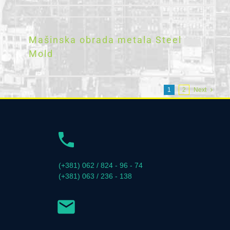
Mašinska obrada metala Steel
Mold
1
2
Next
(+381) 062 / 824 - 96 - 74
(+381) 063 / 236 - 138