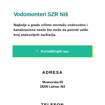
Vodomonteri SZR Niš
Najbolje u gradu vršimo montažu vodovodne i
kanalizacione mreže što može da potvrdi veliki
broj zadovoljnih mušterija.
Kontaktirajte nas
ADRESA
Mramorska 69
18256 Lalinac Niš
TELEFON