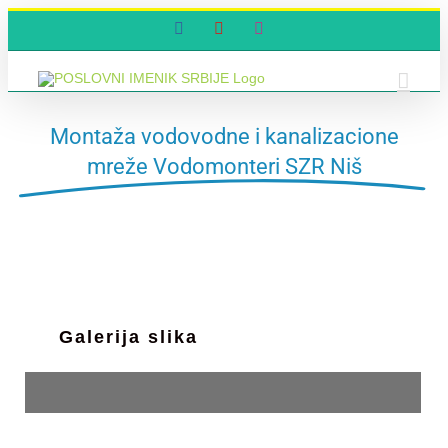
Skip
Facebook
YouTube
Instagram
to
content
Montaža vodovodne i kanalizacione
mreže Vodomonteri SZR Niš
Galerija slika