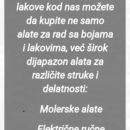
lakove kod nas možete
da kupite ne samo
alate za rad sa bojama
i lakovima, već širok
dijapazon alata za
različite struke i
delatnosti:
Molerske alate
Električne ručne