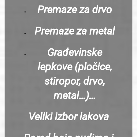
Premaze za drvo
Premaze za metal
Građevinske
lepkove (pločice,
stiropor, drvo,
metal…)…
Veliki izbor lakova