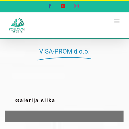
Skip
Facebook
YouTube
Instagram
to
content
VISA-PROM d.o.o.
Galerija slika