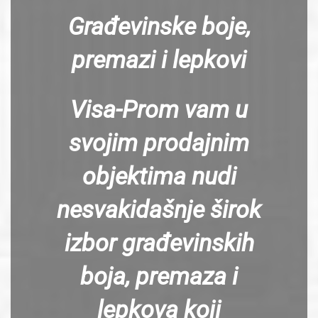
Građevinske boje,
premazi i lepkovi
Visa-Prom vam u
svojim prodajnim
objektima nudi
nesvakidašnje širok
izbor građevinskih
boja, premaza i
lepkova koji