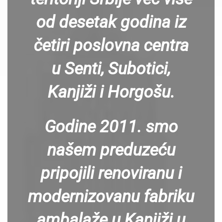
od desetak godina iz
četiri poslovna centra
u Senti, Subotici,
Kanjiži i Horgošu.
Godine 2011. smo
našem preduzeću
pripojili renoviranu i
modernizovanu fabriku
ambalaže u Kanjiži u