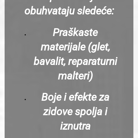
obuhvataju sledeće:
Praškaste
materijale (glet,
bavalit, reparaturni
malteri)
Boje i efekte za
zidove spolja i
iznutra