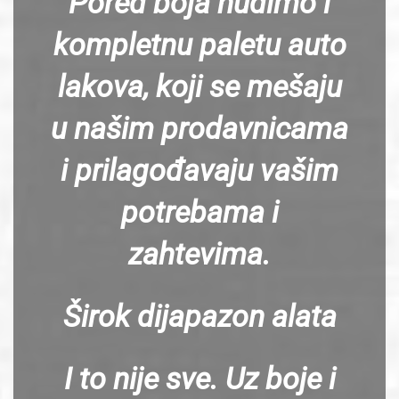
Pored boja nudimo i
kompletnu paletu auto
lakova, koji se mešaju
u našim prodavnicama
i prilagođavaju vašim
potrebama i
zahtevima.
Širok dijapazon alata
I to nije sve. Uz boje i