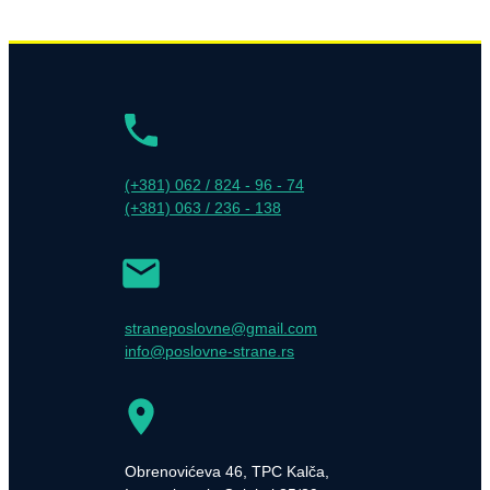
(+381) 062 / 824 - 96 - 74
(+381) 063 / 236 - 138
straneposlovne@gmail.com
info@poslovne-strane.rs
Obrenovićeva 46, TPC Kalča,