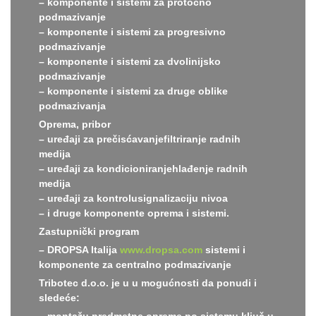
– komponente i sistemi za protočno
podmazivanje
– komponente i sistemi za progresivno
podmazivanje
– komponente i sistemi za dvolinijsko
podmazivanje
– komponente i sistemi za druge oblike
podmazivanja
Oprema, pribor
– uređaji za prečisćavanjefiltriranje radnih
medija
– uređaji za kondicioniranjehlađenje radnih
medija
– uređaji za kontrolusignalizaciju nivoa
– i druge komponente oprema i sistemi.
Zastupnički program
– DROPSA Italija
www.dropsa.com
sistemi i
komponente za centralno podmazivanje
Tribotec d.o.o. je u u mogućnosti da ponudi i
sledeće:
– montažu predmetne opreme po sistemu ključ u