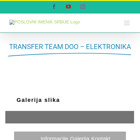
Skip
Facebook
YouTube
Instagram
to
content
TRANSFER TEAM DOO – ELEKTRONIKA
Galerija slika
Informacije
Galerija
Kontakt