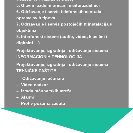
5. Glavni razdelni ormani, međurazdelnici
6. Održavanje i servis telefonskih centrala i
opreme svih tipova
7. Održavanje i servis postojećih tt instalacija u
objektima
8. Interfonski sistemi (audio, video, klasični i
digitalni …)
Projektovanje, izgradnja i održavanje sistema
INFORMACIONIH TEHNOLOGIJA
Projektovanje, izgradnja i održavanje sistema
TEHNIČKE ZAŠTITE
– Održavanje računara
– Video nadzor
– Izrada računarskih mreža
– Alarmi
– Protiv požarna zaštita