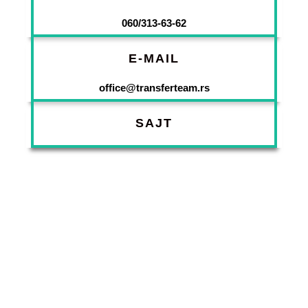
060/313-63-62
E-MAIL
office@transferteam.rs
SAJT