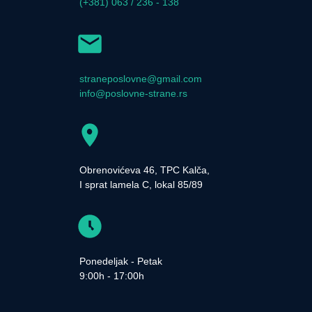
(+381) 063 / 236 - 138
straneposlovne@gmail.com
info@poslovne-strane.rs
Obrenovićeva 46, TPC Kalča,
I sprat lamela C, lokal 85/89
Ponedeljak - Petak
9:00h - 17:00h