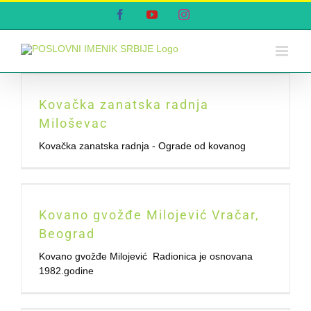
Skip
Facebook
YouTube
Instagram
to
content
Kovačka zanatska radnja
Miloševac
Kovačka zanatska radnja - Ograde od kovanog
Kovano gvožđe Milojević Vračar,
Beograd
Kovano gvožđe Milojević Radionica je osnovana
1982.godine