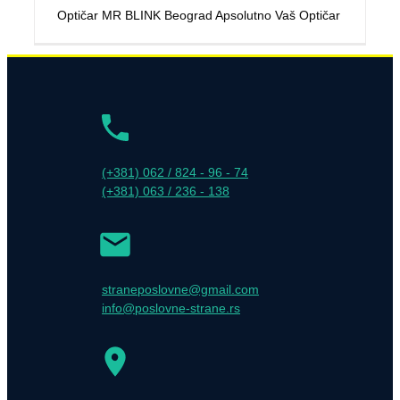
Optičar MR BLINK Beograd Apsolutno Vaš Optičar
(+381) 062 / 824 - 96 - 74
(+381) 063 / 236 - 138
straneposlovne@gmail.com
info@poslovne-strane.rs