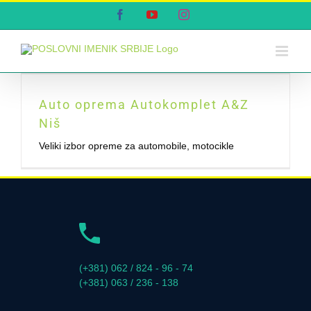
Skip
Facebook
YouTube
Instagram
to
content
Auto oprema Autokomplet A&Z
Niš
Veliki izbor opreme za automobile, motocikle
(+381) 062 / 824 - 96 - 74
(+381) 063 / 236 - 138