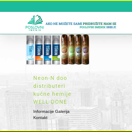
Skip
to
content
Neon-N doo
distributeri
kućne hemije
WELL DONE
Informacije Galerija
Kontakt