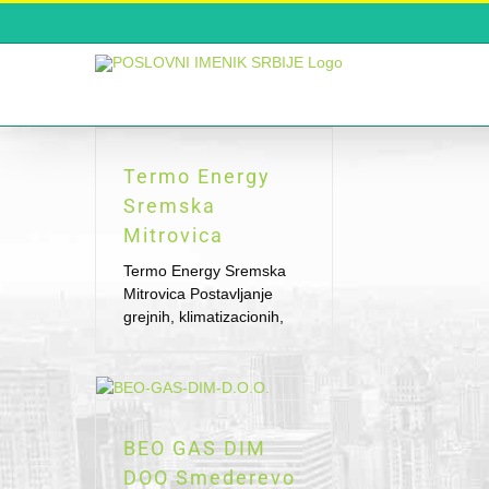
Skip
to
content
Termo Energy
Sremska
Mitrovica
Termo Energy Sremska
Mitrovica Postavljanje
grejnih, klimatizacionih,
BEO GAS DIM
DOO Smederevo