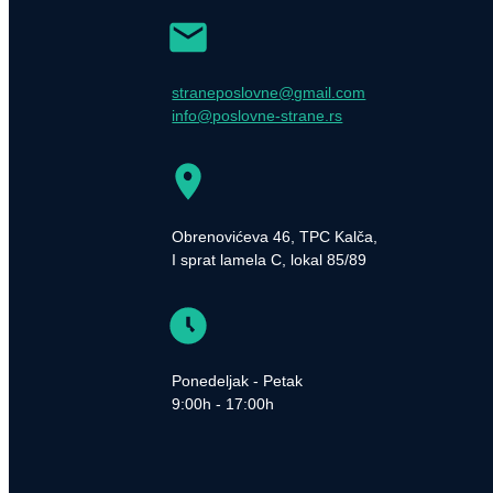
straneposlovne@gmail.com
info@poslovne-strane.rs
Obrenovićeva 46, TPC Kalča,
I sprat lamela C, lokal 85/89
Ponedeljak - Petak
9:00h - 17:00h