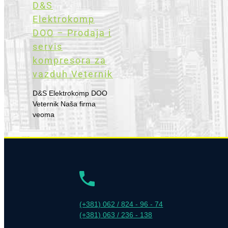
D&S
Elektrokomp
DOO – Prodaja i
servis
kompresora za
vazduh Veternik
D&S Elektrokomp DOO
Veternik Naša firma
veoma
(+381) 062 / 824 - 96 - 74
(+381) 063 / 236 - 138