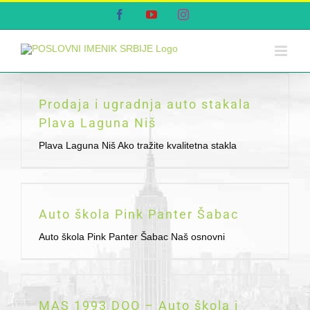
Skip
Facebook
YouTube
Instagram
to
content
Prodaja i ugradnja auto stakala
Plava Laguna Niš
Plava Laguna Niš Ako tražite kvalitetna stakla
Auto škola Pink Panter Šabac
Auto škola Pink Panter Šabac Naš osnovni
MAS 1993 DOO – Auto škola i