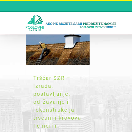
Skip
to
content
Trščar SZR –
Izrada,
postavljanje,
održavanje i
rekonstrukcija
trščanih krovova
Temerin