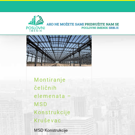
Skip
to
content
Montiranje
čeličnih
elemenata –
MSD
Konstrukcije
Kruševac
MSD Konstrukcije