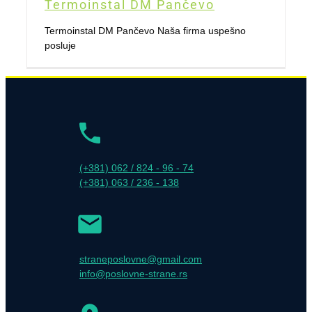
Termoinstal DM Pančevo
Termoinstal DM Pančevo Naša firma uspešno
posluje
(+381) 062 / 824 - 96 - 74
(+381) 063 / 236 - 138
straneposlovne@gmail.com
info@poslovne-strane.rs