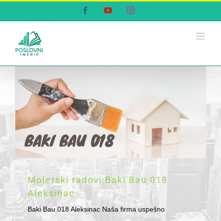
Skip
Facebook
YouTube
Instagram
to
content
Molerski radovi Baki Bau 018
Aleksinac
Baki Bau 018 Aleksinac Naša firma uspešno