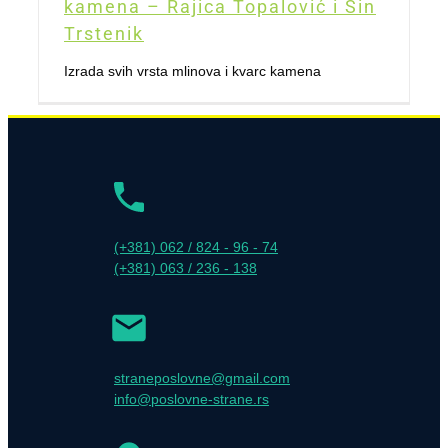
kamena – Rajica Topalović i Sin
Trstenik
Izrada svih vrsta mlinova i kvarc kamena
(+381) 062 / 824 - 96 - 74
(+381) 063 / 236 - 138
straneposlovne@gmail.com
info@poslovne-strane.rs