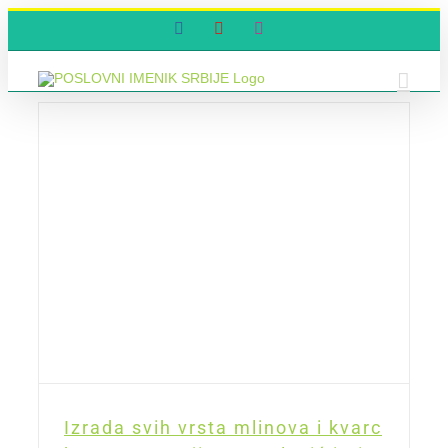
Skip
Facebook
YouTube
Instagram
to
content
Izrada svih vrsta mlinova i kvarc