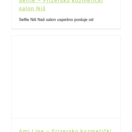
Selfie – Frizersko kozmetički
salon Niš
Selfie Niš Naš salon uspešno posluje od
Ami Line – Frizersko kozmetički