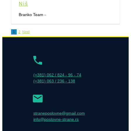
Niš
Branko Team -
1
2
Next
(+381) 062 / 824 - 96 - 74
(+381) 063 / 236 - 138
straneposlovne@gmail.com
info@poslovne-strane.rs