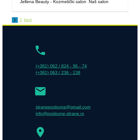
Jellena Beauty - Kozmetički salon Naš salon
1
2
Next
(+381) 062 / 824 - 96 - 74
(+381) 063 / 236 - 138
straneposlovne@gmail.com
info@poslovne-strane.rs