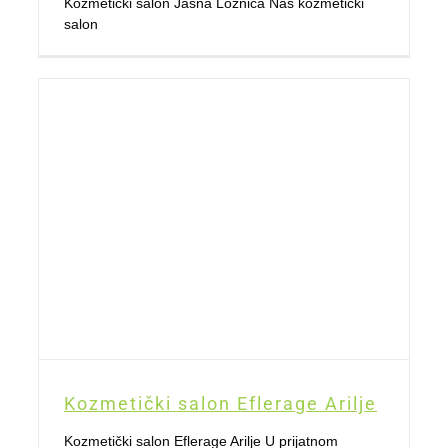
Kozmetički salon Jasna Loznica Naš kozmetički
salon
Kozmetički salon Eflerage Arilje
Kozmetički salon Eflerage Arilje U prijatnom