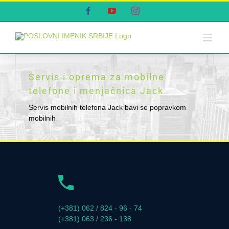
Skip
Facebook
YouTube
Instagram
to
content
Servis i oprema za mobilne
telefone i menjačnica Jack
Servis mobilnih telefona Jack bavi se popravkom
mobilnih
(+381) 062 / 824 - 96 - 74
(+381) 063 / 236 - 138