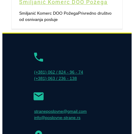
Smiljanić Komerc DOO Požega
Smiljanić Komerc DOO PožegaPrivredno društvo
od osnivanja posluje
(+381) 062 / 824 - 96 - 74
(+381) 063 / 236 - 138
straneposlovne@gmail.com
info@poslovne-strane.rs