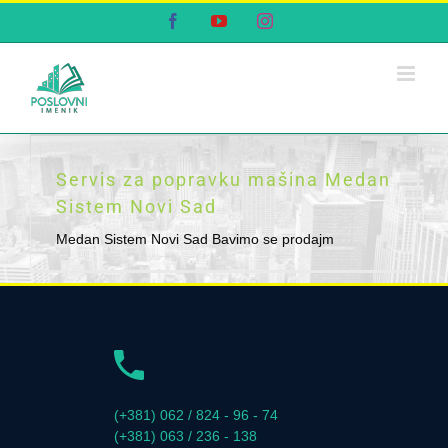
Skip
Facebook
YouTube
Instagram
to
content
Servis za popravku mašina Medan
Sistem Novi Sad
Medan Sistem Novi Sad Bavimo se prodajm
(+381) 062 / 824 - 96 - 74
(+381) 063 / 236 - 138