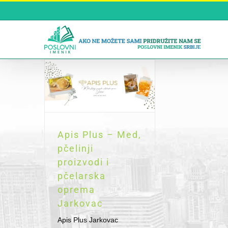
Skip
to
content
Apis Plus – Med,
pčelinji
proizvodi i
pčelarska
oprema
Jarkovac
Apis Plus Jarkovac