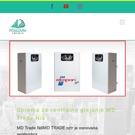
Skip
Facebook
YouTube
Instagram
to
content
Oprema za centralno grejanje MD
Trade Niš
MD Trade NišMD TRADE sztr je osnovana
septembra