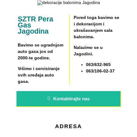
SZTR Pera
Pored toga bavimo se
Gas
i dekoracijom i
Jagodina
ukrašavanjem sala
balonima.
Bavimo se ugradnjom
Nalazimo se u
auto gasa jos od
Jagodini.
2000-te godine.
063/632-965
Vršimo i servisiranje
063/106-02-37
svih uređaja auto
gasa.
Kontaktirajte nas
ADRESA