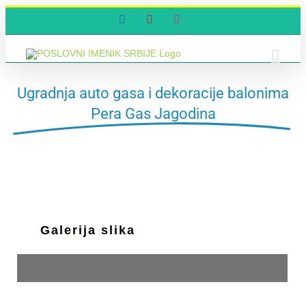
Skip
Facebook
YouTube
Instagram
to
content
Ugradnja auto gasa i dekoracije balonima
Pera Gas Jagodina
Galerija slika