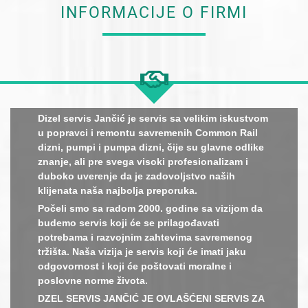
INFORMACIJE O FIRMI
Dizel servis Jančić je servis sa velikim iskustvom
u popravci i remontu savremenih Common Rail
dizni, pumpi i pumpa dizni, čije su glavne odlike
znanje, ali pre svega visoki profesionalizam i
duboko uverenje da je zadovoljstvo naših
klijenata naša najbolja preporuka.
Počeli smo sa radom 2000. godine sa vizijom da
budemo servis koji će se prilagođavati
potrebama i razvojnim zahtevima savremenog
tržišta. Naša vizija je servis koji će imati jaku
odgovornost i koji će poštovati moralne i
poslovne norme života.
DZEL SERVIS JANČIĆ JE OVLAŠĆENI SERVIS ZA