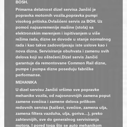
BOSH.
Primarna delatnost dizel servisa Jančić je
popravka motornih vozila,popravka pumpi
visokog pritiska.Ovlašćeni servis za BOH. Uz
pomoć najsavremenije mašine (stola) sa
elektronskim merenjem i ispitivanjem u više
režima rada, dizne se dovode u stanje normalnog
rada i kao takve zadovoljavaju iste uslove kao i
nova dizna. Servisiranje obuhvata i zamenu svih
delova koji su oštećeni.Dizel servis Jančić
garantuje da remontovane Common Rail dizne,
pumpe i pumpa dizne poseduju fabričke
performanse.
MEHANIKA
U dizel servisu Jančić vršimo sve popravke
mehanike vozila, od najosnovnijih zamena poput
zamene svećica i zamene delova prilikom
redovnih servisa (kaiševi, svećice, zamena ulja,
zamena filtera vazduha, ulja, goriva…), preko
zahtevnijih, sve do generalnog servisiranja
motora. I pored toga što se auto mehanikom