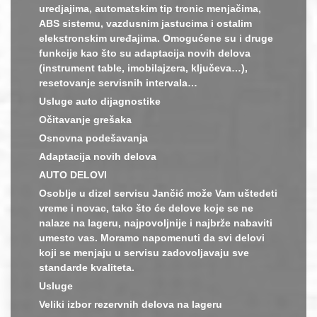
uredjajima, automatskim tip tronic menjačima,
ABS sistemu, vazdusnim jastucima i ostalim
elekstronskim uređajima. Omogućene su i druge
funkcije kao što su adaptacija novih delova
(instrument table, imobilajzera, ključeva…),
resetovanje servisnih intervala…
Usluge auto dijagnostike
Očitavanje grešaka
Osnovna podešavanja
Adaptacija novih delova
AUTO DELOVI
Osoblje u dizel servisu Jančić može Vam uštedeti
vreme i novac, tako što će delove koje se ne
nalaze na lageru, najpovoljnije i najbrže nabaviti
umesto vas. Moramo napomenuti da svi delovi
koji se menjaju u servisu zadovoljavaju sve
standarde kvaliteta.
Usluge
Veliki izbor rezervnih delova na lageru