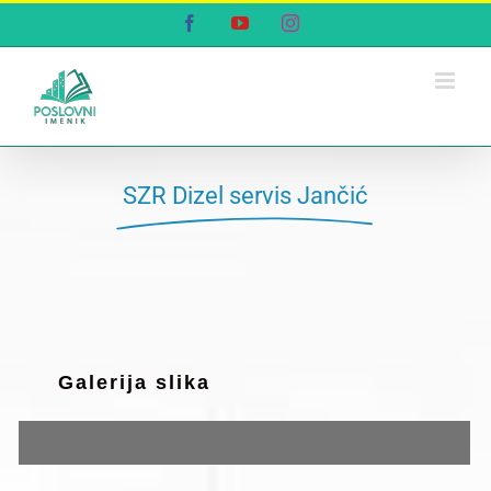
Skip
Facebook
YouTube
Instagram
to
content
SZR Dizel servis Jančić
Galerija slika