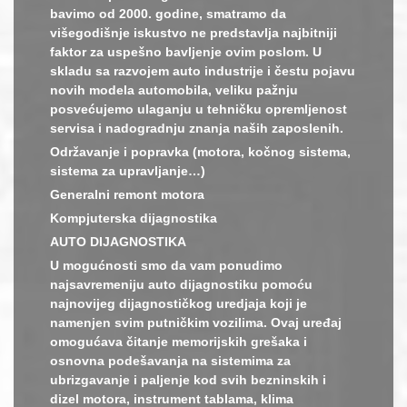
bavimo od 2000. godine, smatramo da
višegodišnje iskustvo ne predstavlja najbitniji
faktor za uspešno bavljenje ovim poslom. U
skladu sa razvojem auto industrije i čestu pojavu
novih modela automobila, veliku pažnju
posvećujemo ulaganju u tehničku opremljenost
servisa i nadogradnju znanja naših zaposlenih.
Održavanje i popravka (motora, kočnog sistema,
sistema za upravljanje…)
Generalni remont motora
Kompjuterska dijagnostika
AUTO DIJAGNOSTIKA
U mogućnosti smo da vam ponudimo
najsavremeniju auto dijagnostiku pomoću
najnovijeg dijagnostičkog uredjaja koji je
namenjen svim putničkim vozilima. Ovaj uređaj
omogućava čitanje memorijskih grešaka i
osnovna podešavanja na sistemima za
ubrizgavanje i paljenje kod svih bezninskih i
dizel motora, instrument tablama, klima