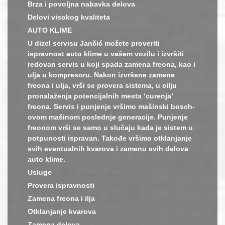
Brza i povoljna nabavka delova
Delovi visokog kvaliteta
AUTO KLIME
U dizel servisu Jančić možete proveriti
ispravnost auto klime u vašem vozilu i izvršiti
redovan servis u koji spada zamena freona, kao i
ulja u kompresoru. Nakon izvršene zamene
freona i ulja, vrši se provera sistema, u cilju
pronalaženja potencijalnih mesta ‘curenja’
freona. Servis i punjenje vršimo mašinski bosch-
ovom mašinom poslednje generacije. Punjenje
freonom vrši se samo u slučaju kada je sistem u
potpunosti ispravan. Takođe vršimo otklanjanje
svih eventualnih kvarova i zamenu svih delova
auto klime.
Usluge
Provera ispravnosti
Zamena freona i ilja
Otklanjanje kvarova
Zamena delova