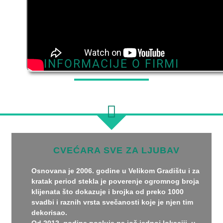
INFORMACIJE O FIRMI
CVEĆARA SVE ZA LJUBAV
Osnovana je 2006. godine u Velikom Gradištu i za
kratak period stekla je poverenje ogromnog broja
klijenata što dokazuje i brojka od preko 1000
svadbi i raznih vrsta svečanosti koje je njen tim
dekorisao.
Od 2012. godine posluje na još jednoj lokaciji, u