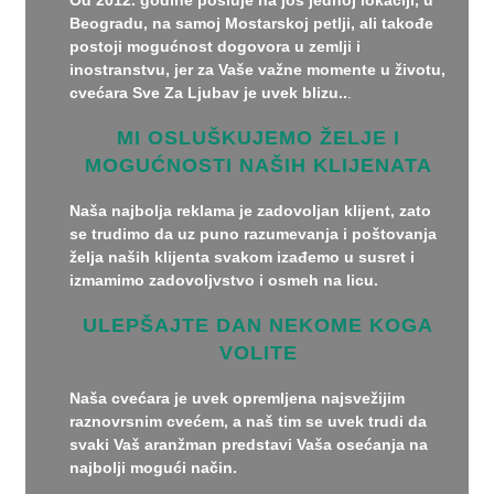
Beogradu, na samoj Mostarskoj petlji, ali takođe
postoji mogućnost dogovora u zemlji i
inostranstvu, jer za Vaše važne momente u životu,
cvećara Sve Za Ljubav je uvek blizu..
.
MI OSLUŠKUJEMO ŽELJE I
MOGUĆNOSTI NAŠIH KLIJENATA
Naša najbolja reklama je zadovoljan klijent, zato
se trudimo da uz puno razumevanja i poštovanja
želja naših klijenta svakom izađemo u susret i
izmamimo zadovoljvstvo i osmeh na licu.
ULEPŠAJTE DAN NEKOME KOGA
VOLITE
Naša cvećara je uvek opremljena najsvežijim
raznovrsnim cvećem, a naš tim se uvek trudi da
svaki Vaš aranžman predstavi Vaša osećanja na
najbolji mogući način.