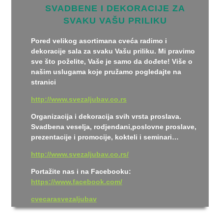
SVADBENE I DEKORACIJE ZA
SVAKU VAŠU PRILIKU
Pored velikog asortimana cveća radimo i
dekoracije sala za svaku Vašu priliku. Mi pravimo
sve što poželite, Vaše je samo da dođete! Više o
našim uslugama koje pružamo pogledajte na
stranici
http://www.svezaljubav.co.rs
Organizacija i dekoracija svih vrsta proslava.
Svadbena veselja, rodjendani,poslovne proslave,
prezentacije i promocije, kokteli i seminari…
http://www.svezaljubav.co.rs/
Portažite nas i na Facebooku:
https://www.facebook.com/
cvecarasvezaljubav