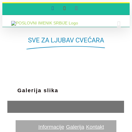
Skip
Facebook
YouTube
Instagram
to
content
SVE ZA LJUBAV CVEĆARA
Galerija slika
Informacije
Galerija
Kontakt