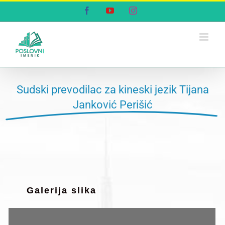
Skip
Facebook
YouTube
Instagram
to
content
Sudski prevodilac za kineski jezik Tijana
Janković Perišić
Galerija slika