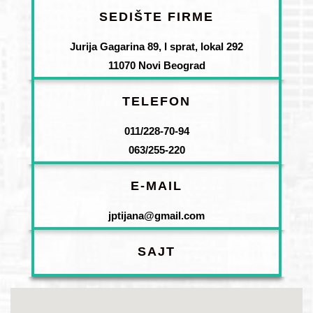
SEDIŠTE FIRME
Jurija Gagarina 89, I sprat, lokal 292
11070 Novi Beograd
TELEFON
011/228-70-94
063/255-220
E-MAIL
jptijana@gmail.com
SAJT