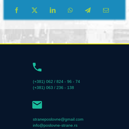
(+381) 062 / 824 - 96 - 74
(+381) 063 / 236 - 138
straneposlovne@gmail.com
info@poslovne-strane.rs