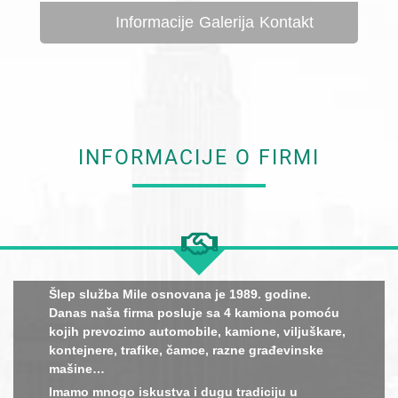
Informacije
Galerija
Kontakt
INFORMACIJE O FIRMI
Šlep služba Mile osnovana je 1989. godine.
Danas naša firma posluje sa 4 kamiona pomoću
kojih prevozimo automobile, kamione, viljuškare,
kontejnere, trafike, čamce, razne građevinske
mašine…
Imamo mnogo iskustva i dugu tradiciju u