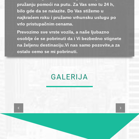
pružanju pomoći na putu. Za Vas smo tu 24 h,
bilo gde da se nalazite. Do Vas stižemo u
najkraćem roku i pružamo vrhunsku uslugu po
vrlo pristupačnim cenama.
Prevozimo sve vrste vozila, a naše ljubazno
osoblje će se pobrinuti da i Vi bezbedno stignete
na željenu destinaciju.Vi nas samo pozovite,a za
ostalo cemo se mi pobrinuti.
GALERIJA