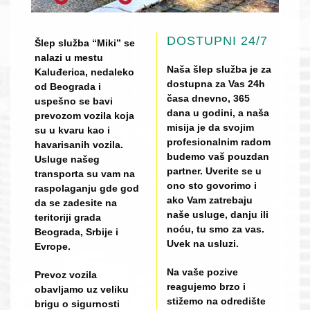
DOSTUPNI 24/7
Šlep služba “Miki” se
nalazi u mestu
Naša šlep služba je za
Kaluđerica, nedaleko
dostupna za Vas 24h
od Beograda i
časa dnevno, 365
uspešno se bavi
dana u godini, a naša
prevozom vozila koja
misija je da svojim
su u kvaru kao i
profesionalnim radom
havarisanih vozila.
budemo vaš pouzdan
Usluge našeg
partner. Uverite se u
transporta su vam na
ono sto govorimo i
raspolaganju gde god
ako Vam zatrebaju
da se zadesite na
naše usluge, danju ili
teritoriji grada
noću, tu smo za vas.
Beograda, Srbije i
Uvek na usluzi.
Evrope.
Na vaše pozive
Prevoz vozila
reagujemo brzo i
obavljamo uz veliku
stižemo na odredište
brigu o sigurnosti