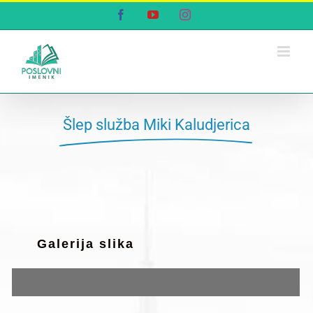
Skip
Facebook
YouTube
Instagram
to
content
Šlep služba Miki Kaludjerica
Galerija slika