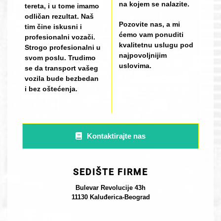
na kojem se nalazite.
tereta, i u tome imamo
odličan rezultat. Naš
Pozovite nas, a mi
tim čine iskusni i
ćemo vam ponuditi
profesionalni vozači.
kvalitetnu uslugu pod
Strogo profesionalni u
najpovoljnijim
svom poslu. Trudimo
uslovima.
se da transport vašeg
vozila bude bezbedan
i bez oštećenja.
Kontaktirajte nas
SEDIŠTE FIRME
Bulevar Revolucije 43h
11130 Kaluđerica-Beograd