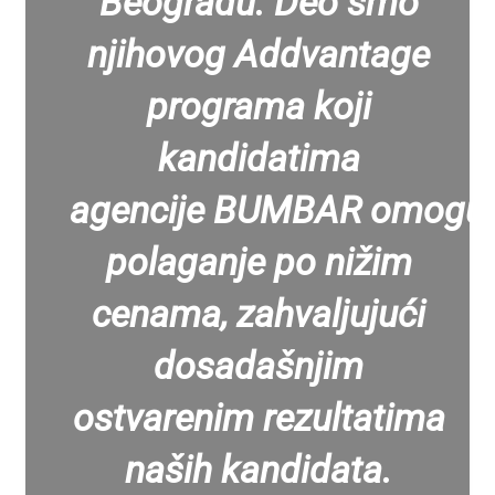
Beogradu. Deo smo
njihovog Addvantage
programa koji
kandidatima
agencije BUMBAR omogu
polaganje po nižim
cenama, zahvaljujući
dosadašnjim
ostvarenim rezultatima
naših kandidata.