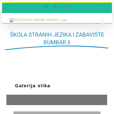
Skip
Facebook
YouTube
Instagram
to
content
ŠKOLA STRANIH JEZIKA I ZABAVIŠTE
BUMBAR II
Galerija slika