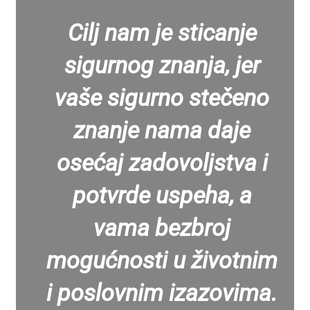
Cilj nam je sticanje
sigurnog znanja, jer
vaše sigurno stečeno
znanje nama daje
osećaj zadovoljstva i
potvrde uspeha, a
vama bezbroj
mogućnosti u životnim
i poslovnim izazovima.