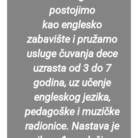
postojimo
kao englesko
zabavište i pružamo
usluge čuvanja dece
uzrasta od 3 do 7
godina, uz učenje
engleskog jezika,
pedagoške i muzičke
radionice. Nastava je