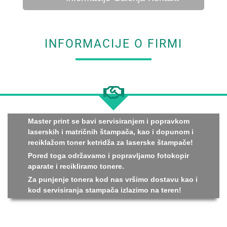
INFORMACIJE O FIRMI
Master print se bavi servisiranjem i popravkom
laserskih i matričnih štampača, kao i dopunom i
reciklažom toner ketridža za laserske štampače!
Pored toga održavamo i popravljamo fotokopir
aparate i recikliramo tonere.
Za punjenje tonera kod nas vršimo dostavu kao i
kod servisiranja stampača izlazimo na teren!