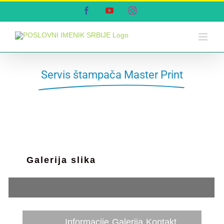
Skip
Facebook
YouTube
Instagram
to
content
Servis štampača Master Print
Galerija slika
Informacije
Galerija
Kontakt