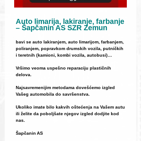
Auto limarija, lakiranje, farbanje
– Šapčanin AS SZR Zemun
bavi se auto lakiranjem, auto limarijom, farbanjem,
poliranjem, popravkom drumskih vozila, putničkih
i teretnih (kamioni, kombi vozila, autobusi)…
Vršimo veoma uspešno reparaciju plastičnih
delova.
Najsavremenijim metodama dovešćemo izgled
Vašeg automobila do savršenstva.
Ukoliko imate bilo kakvih oštećenja na Vašem autu
ili želite da poboljšate njegov izgled dodjite kod
nas.
Šapčanin AS