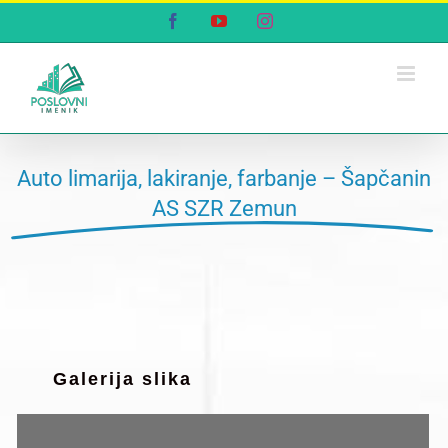
Skip
Facebook
YouTube
Instagram
to
content
Auto limarija, lakiranje, farbanje – Šapčanin
AS SZR Zemun
Galerija slika