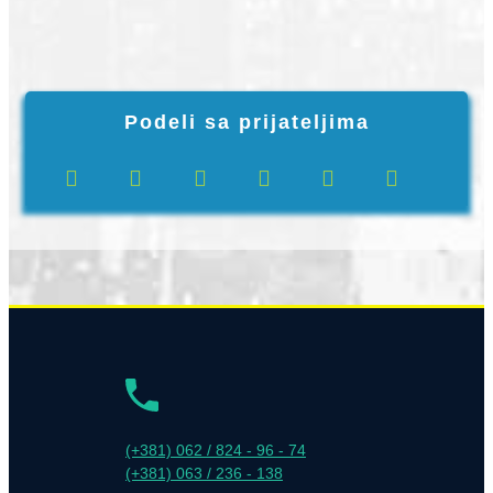
Podeli sa prijateljima
(+381) 062 / 824 - 96 - 74
(+381) 063 / 236 - 138