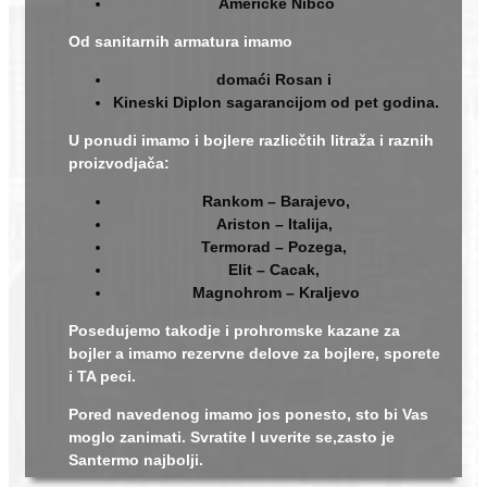
Američke Nibco
Od sanitarnih armatura imamo
domaći Rosan i
Kineski Diplon sagarancijom od pet godina.
U ponudi imamo i bojlere razlicčtih litraža i raznih
proizvodjača:
Rankom – Barajevo,
Ariston – Italija,
Termorad – Pozega,
Elit – Cacak,
Magnohrom – Kraljevo
Posedujemo takodje i prohromske kazane za
bojler a imamo rezervne delove za bojlere, sporete
i TA peci.
Pored navedenog imamo jos ponesto, sto bi Vas
moglo zanimati. Svratite I uverite se,zasto je
Santermo najbolji.