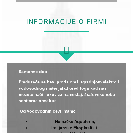
INFORMACIJE O FIRMI
Santermo doo
Preduzeće se bavi prodajom i ugradnjom elektro i
vodovodnog materijala.Pored toga kod nas
mozete naći i okov za namestaj, šrafovsku robu i
sanitarne armature.
Od vodovodnih cevi imamo
Nemačke Aquaterm,
Italijanske Ekoplastik i