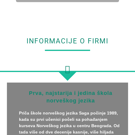
INFORMACIJE O FIRMI
Prva, najstarija i jedina škola
norveškog jezika
Priča škole norveškog jezika Saga počinje 1989,
kada su prvi učenici počeli sa pohađanjem
kurseva Norveškog jezika u centru Beograda. Od
tada više od dve decenije kasnije, više hiljada