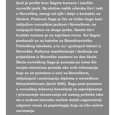
ljudi je prošlo kroz Sagine kurseve i naučilo
norveški jezik. Na stotine naših učenika živi i radi
u Norveškoj, mnogi od njih i dalje u kontaktu sa
školom. Prednost Sage je što se toliko dugo bavi
isključivo norveškim jezikom i Norveškom, ne
rasipajući fokus na druge jezike. Samim tim i
kvalitet nastave je na najvišem nivou. Svi Sagini
predavači su sa katedre sa Skandinavistiku
Filološkog fakulteta, a tu su i gostujući lektori iz
Norveške. Kulturne manifestacije i druženja sa
prijateljima iz Norveške sastavni su deo škole.
Škola norveškog Saga je poznata po tome što
svojim učenicima pomaže oko svih informacija
koje su im potrebne u vezi sa Norveškom,
uključujući i autorizaciju diploma u norveškom
Helsedirektoratu (bivši SAK). Saga prati promene
u norveškoj državnoj kancelariji za zapošljavanje
i priznavanje obrazovanja od samog početka tako
da u svakom trenutku možete dobiti najprecizniji
odgovor vezan za papirologiju koja se tiče većine
zanimanja.