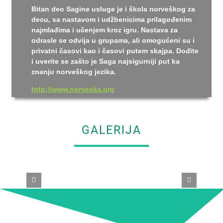
Bitan deo Sagine usluge je i škola norveškog za
decu, sa nastavom i udžbenicima prilagođenim
najmlađima i učenjem kroz igru. Nastava za
odrasle se odvija u grupama, ali omogućeni su i
privatni časovi kao i časovi putem skajpa. Dođite
i uverite se zašto je Saga najsigurniji put ka
znanju norveškog jezika.
http://www.norveska.org
GALERIJA