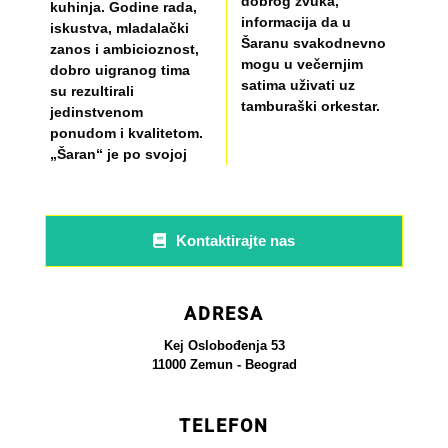
dobrog zvuka,
kuhinja. Godine rada,
informacija da u
iskustva, mladalački
Šaranu svakodnevno
zanos i ambicioznost,
mogu u večernjim
dobro uigranog tima
satima uživati uz
su rezultirali
tamburaški orkestar.
jedinstvenom
ponudom i kvalitetom.
„Šaran“ je po svojoj
Kontaktirajte nas
ADRESA
Kej Oslobođenja 53
11000 Zemun - Beograd
TELEFON