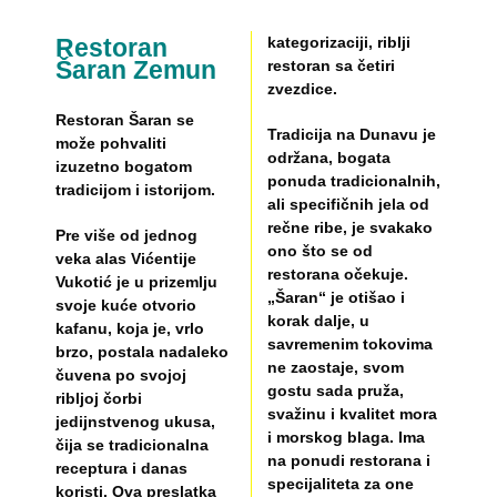
Restoran
kategorizaciji, riblji
Šaran Zemun
restoran sa četiri
zvezdice.
Restoran Šaran se
Tradicija na Dunavu je
može pohvaliti
održana, bogata
izuzetno bogatom
ponuda tradicionalnih,
tradicijom i istorijom.
ali specifičnih jela od
rečne ribe, je svakako
Pre više od jednog
ono što se od
veka alas Vićentije
restorana očekuje.
Vukotić je u prizemlju
„Šaran“ je otišao i
svoje kuće otvorio
korak dalje, u
kafanu, koja je, vrlo
savremenim tokovima
brzo, postala nadaleko
ne zaostaje, svom
čuvena po svojoj
gostu sada pruža,
ribljoj čorbi
svažinu i kvalitet mora
jedijnstvenog ukusa,
i morskog blaga. Ima
čija se tradicionalna
na ponudi restorana i
receptura i danas
specijaliteta za one
koristi. Ova preslatka