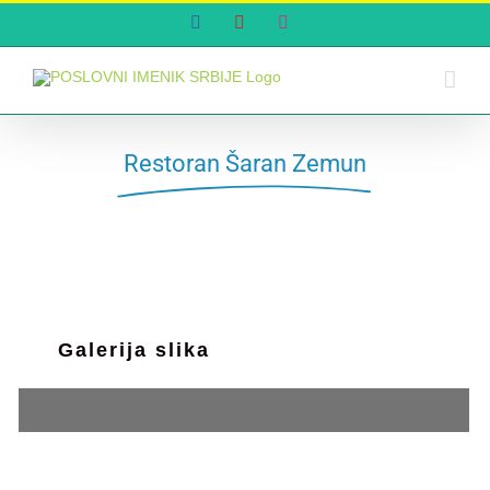
Skip
Facebook
YouTube
Instagram
to
content
Restoran Šaran Zemun
Galerija slika