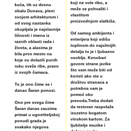
koji ne vole ribu, a
kuća, tik uz desnu
može se pohvaliti i
obalu Dunava, pleni
vlastitom
svojom arhitekturom i
proizvodnjom slatkiša.
od svog nastanka
okupljala je najslavnije
Od samog ambijenta i
ličnosti i imena iz
enterijera koji odišu
raznih oblasti rada i
toplinom do najsitnijih
života, a alasima je
detalja tu je i ljubazno
bila prvo mesto na
osoblje. Konobari
koje su dolazili punih
govore strane jezike
ruku sveže ribe, pravo
što vam može biti od
iz svojih čamaca.
koristi ako ste u
društvu stranaca a
To je ono čime se i
potrebna vam je
danas Šaran ponosi.
pomoć oko
prevoda.Treba dodati
Ono pre svega čime
da restoran raspolaže
Šaran danas zauzima
izuzetno bogatom
primat u ugostiteljskoj
vinskom kartom. Za
ponudi grada je
ljubitelje muzike i
svakako njegova