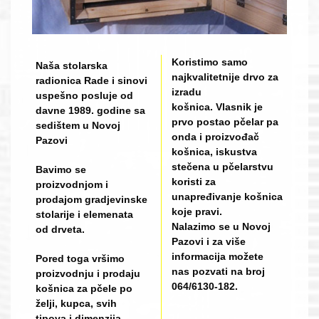
Koristimo samo
Naša stolarska
najkvalitetnije drvo za
radionica Rade i sinovi
izradu
uspešno posluje od
košnica. Vlasnik je
davne 1989. godine sa
prvo postao pčelar pa
sedištem u Novoj
onda i proizvođač
Pazovi
košnica, iskustva
stečena u pčelarstvu
Bavimo se
koristi za
proizvodnjom i
unapređivanje košnica
prodajom gradjevinske
koje pravi.
stolarije i elemenata
Nalazimo se u Novoj
od drveta.
Pazovi i za više
informacija možete
Pored toga vršimo
nas pozvati na broj
proizvodnju i prodaju
064/6130-182.
košnica za pčele po
želji, kupca, svih
tipova i dimenzija.