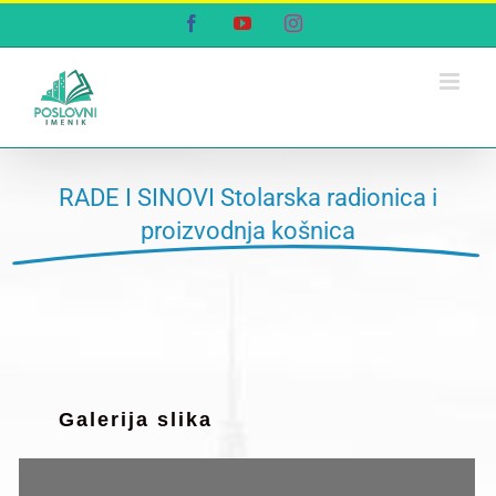
Skip
Facebook
YouTube
Instagram
to
content
RADE I SINOVI Stolarska radionica i
proizvodnja košnica
Galerija slika