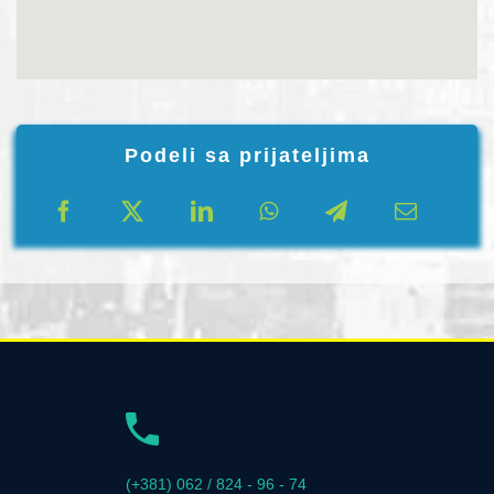
Podeli sa prijateljima
(+381) 062 / 824 - 96 - 74