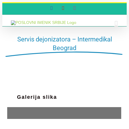
Skip
Facebook
YouTube
Instagram
to
content
Servis dejonizatora – Intermedikal
Beograd
Galerija slika