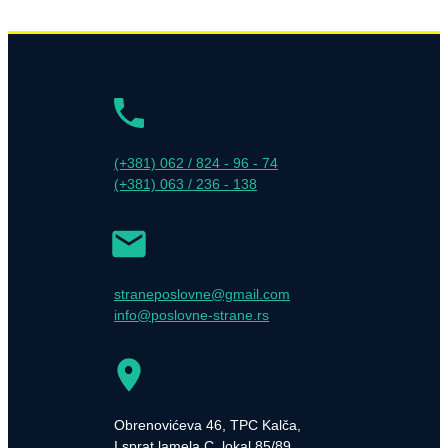
(+381) 062 / 824 - 96 - 74
(+381) 063 / 236 - 138
straneposlovne@gmail.com
info@poslovne-strane.rs
Obrenovićeva 46, TPC Kalča,
I sprat lamela C, lokal 85/89