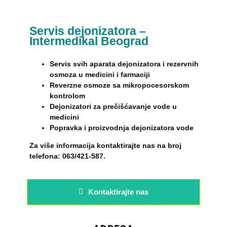
Servis dejonizatora –
Intermedikal Beograd
Servis svih aparata dejonizatora i rezervnih
osmoza u medicini i farmaciji
Reverzne osmoze sa mikropocesorskom
kontrolom
Dejonizatori za prečišćavanje vode u
medicini
Popravka i proizvodnja dejonizatora vode
Za više informacija kontaktirajte nas na broj
telefona: 063/421-587.
Kontaktirajte nas