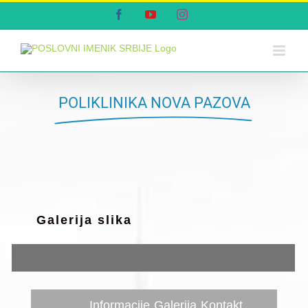
Skip
Facebook
YouTube
Instagram
to
content
POLIKLINIKA NOVA PAZOVA
Galerija slika
Informacije
Galerija
Kontakt