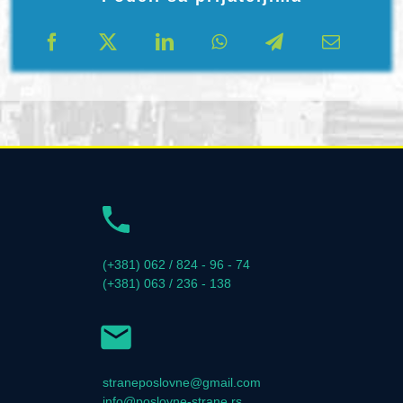
(+381) 062 / 824 - 96 - 74
(+381) 063 / 236 - 138
straneposlovne@gmail.com
info@poslovne-strane.rs