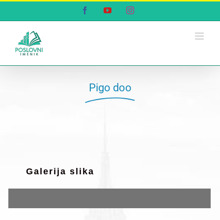
Skip
Facebook
YouTube
Instagram
to
content
Pigo doo
Galerija slika