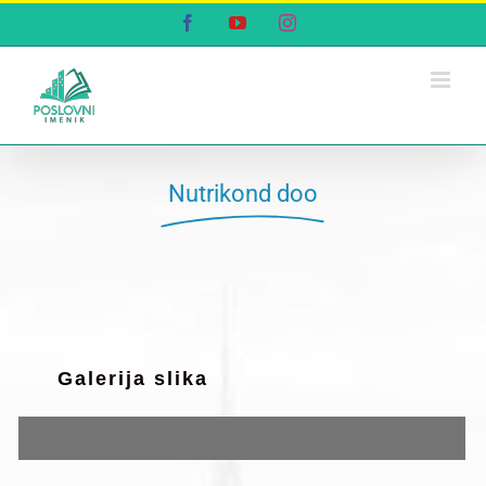
Skip
Facebook
YouTube
Instagram
to
content
Nutrikond doo
Galerija slika