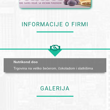
INFORMACIJE O FIRMI
Nutrikond doo
Trgovina na veliko šećerom, čokoladom i slatkišima
GALERIJA